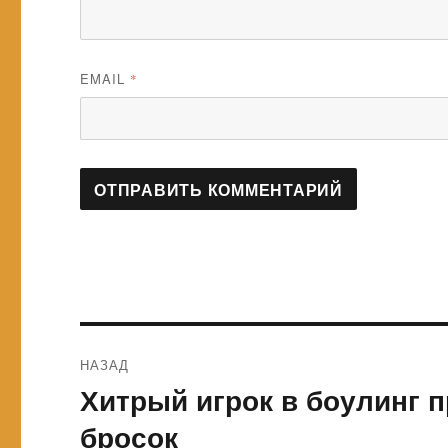
EMAIL
*
Навигация
НАЗАД
по
Хитрый игрок в боулинг
Предыдущая
запись:
записям
бросок