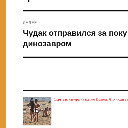
ДАЛЕЕ
Чудак отправился за пок
Следующая
запись:
динозавром
Скрытая камера на пляже Крыма: Что люди выт