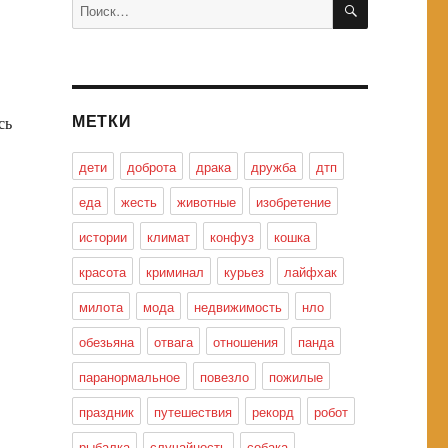
Искать:
МЕТКИ
сь
дети
доброта
драка
дружба
дтп
еда
жесть
животные
изобретение
истории
климат
конфуз
кошка
красота
криминал
курьез
лайфхак
милота
мода
недвижимость
нло
обезьяна
отвага
отношения
панда
паранормальное
повезло
пожилые
праздник
путешествия
рекорд
робот
рыбалка
случайность
собака