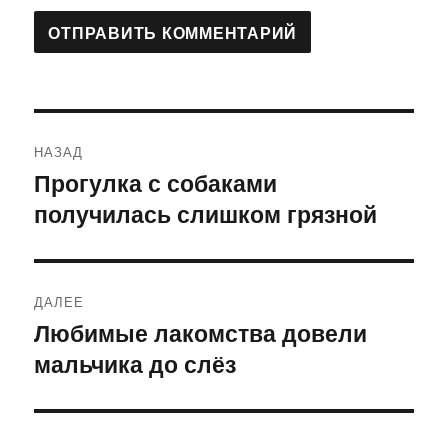
Навигация
НАЗАД
по
Прогулка с собаками
Предыдущая
получилась слишком грязной
запись:
записям
ДАЛЕЕ
Любимые лакомства довели
Следующая
мальчика до слёз
запись: