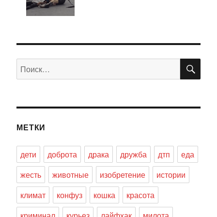
ПО
Искать:
МЕТКИ
дети
доброта
драка
дружба
дтп
еда
жесть
животные
изобретение
истории
климат
конфуз
кошка
красота
криминал
курьез
лайфхак
милота