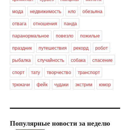
мода
недвижимость
нло
обезьяна
отвага
отношения
панда
паранормальное
повезло
пожилые
праздник
путешествия
рекорд
робот
рыбалка
случайность
собака
спасение
спорт
тату
творчество
транспорт
трюкачи
фейк
чудаки
экстрим
юмор
Популярные новости за неделю