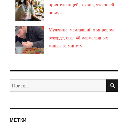
приятельницей, заявив, что он ей
не муж
Мужчина, мечтавший о мировом
рекорде, съел 48 мармеладных
мишек за минуту
ПО
Искать:
МЕТКИ