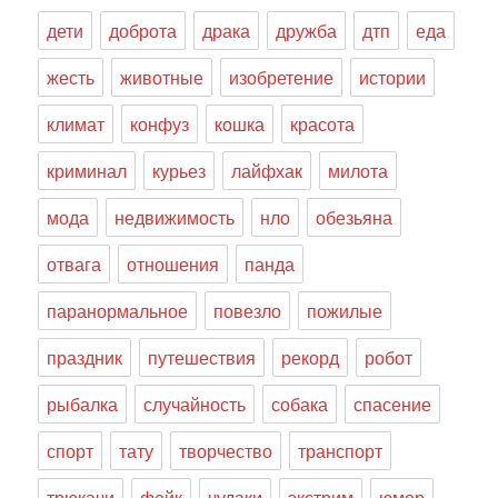
дети
доброта
драка
дружба
дтп
еда
жесть
животные
изобретение
истории
климат
конфуз
кошка
красота
криминал
курьез
лайфхак
милота
мода
недвижимость
нло
обезьяна
отвага
отношения
панда
паранормальное
повезло
пожилые
праздник
путешествия
рекорд
робот
рыбалка
случайность
собака
спасение
спорт
тату
творчество
транспорт
трюкачи
фейк
чудаки
экстрим
юмор