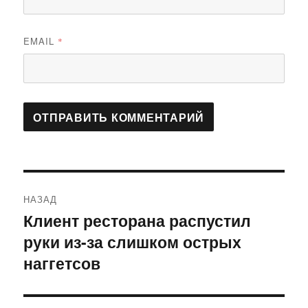
EMAIL
*
Навигация
НАЗАД
по
Клиент ресторана распустил
Предыдущая
руки из-за слишком острых
запись:
записям
наггетсов