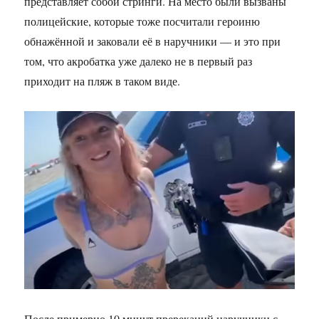
представляет собой стринги. На место были вызваны
полицейские, которые тоже посчитали героиню
обнажённой и заковали её в наручники — и это при
том, что акробатка уже далеко не в первый раз
приходит на пляж в таком виде.
После примерно 10 минут пререканий наручники с