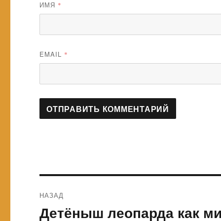
ИМЯ
*
EMAIL
*
Навигация
НАЗАД
по
Детёныш леопарда как ми
Предыдущая