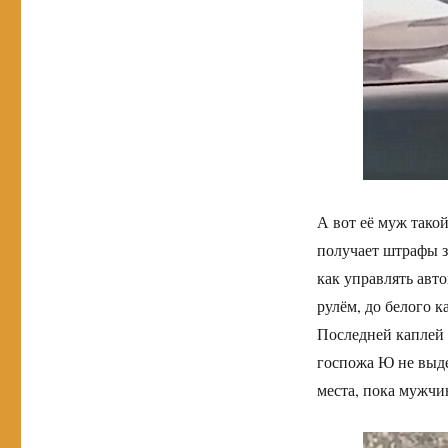
А вот её муж тако
получает штрафы з
как управлять авт
рулём, до белого к
Последней каплей с
госпожа Ю не выде
места, пока мужчин