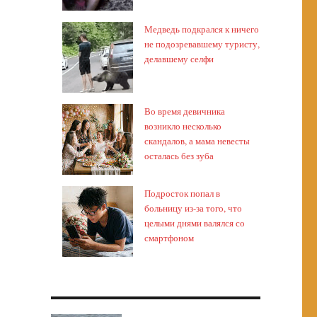
Медведь подкрался к ничего
не подозревавшему туристу,
делавшему селфи
Во время девичника
возникло несколько
скандалов, а мама невесты
осталась без зуба
Подросток попал в
больницу из-за того, что
целыми днями валялся со
смартфоном