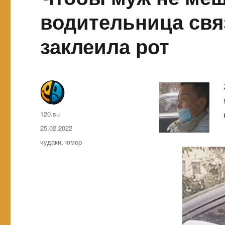
водительница свя
заклеила рот
Автор
120.su
Опубликовано
25.02.2022
Метки
чудаки
,
юмор