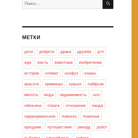
Искать:
МЕТКИ
дети
доброта
драка
дружба
дтп
еда
жесть
животные
изобретение
истории
климат
конфуз
кошка
красота
криминал
курьез
лайфхак
милота
мода
недвижимость
нло
обезьяна
отвага
отношения
панда
паранормальное
повезло
пожилые
праздник
путешествия
рекорд
робот
рыбалка
случайность
собака