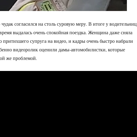
 чудак согласился на столь суровую меру. В итоге у водительни
 время выдалась очень спокойная поездка. Женщина даже сняла
 притихшего супруга на видео, и кадры очень быстро набрали
обенно видеоролик оценили дамы-автомобилистки, которые
кой же проблемой.