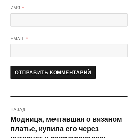
ИМЯ
*
EMAIL
*
Навигация
НАЗАД
по
Модница, мечтавшая о вязаном
Предыдущая
платье, купила его через
запись:
записям
интернет и разочаровалась