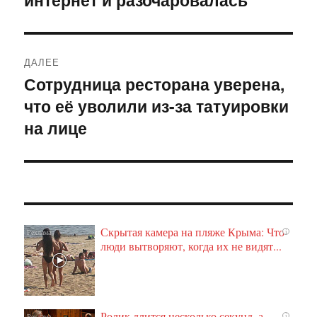
ДАЛЕЕ
Сотрудница ресторана уверена,
Следующая
что её уволили из-за татуировки
запись:
на лице
Скрытая камера на пляже Крыма: Что
i
люди вытворяют, когда их не видят...
Ролик длится несколько секунд, а
i