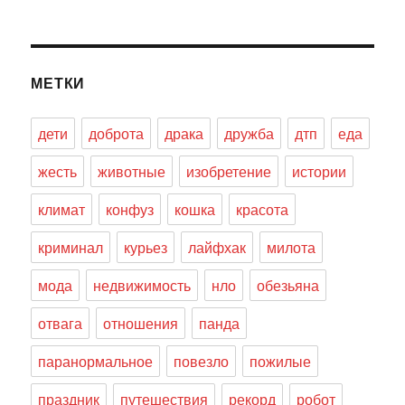
МЕТКИ
дети
доброта
драка
дружба
дтп
еда
жесть
животные
изобретение
истории
климат
конфуз
кошка
красота
криминал
курьез
лайфхак
милота
мода
недвижимость
нло
обезьяна
отвага
отношения
панда
паранормальное
повезло
пожилые
праздник
путешествия
рекорд
робот