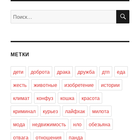
ПО
Искать:
МЕТКИ
дети
доброта
драка
дружба
дтп
еда
жесть
животные
изобретение
истории
климат
конфуз
кошка
красота
криминал
курьез
лайфхак
милота
мода
недвижимость
нло
обезьяна
отвага
отношения
панда