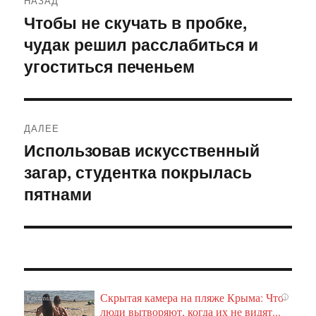
НАЗАД
по
Чтобы не скучать в пробке,
Предыдущая
чудак решил расслабиться и
запись:
записям
угоститься печеньем
ДАЛЕЕ
Использовав искусственный
Следующая
загар, студентка покрылась
запись:
пятнами
Скрытая камера на пляже Крыма: Что
i
люди вытворяют, когда их не видят...