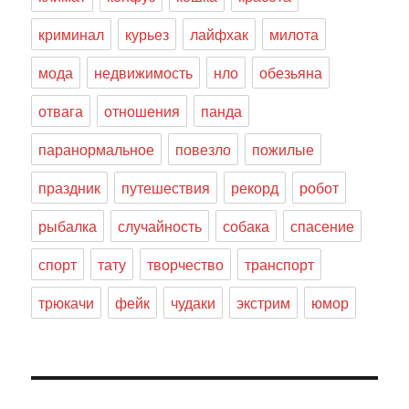
криминал
курьез
лайфхак
милота
мода
недвижимость
нло
обезьяна
отвага
отношения
панда
паранормальное
повезло
пожилые
праздник
путешествия
рекорд
робот
рыбалка
случайность
собака
спасение
спорт
тату
творчество
транспорт
трюкачи
фейк
чудаки
экстрим
юмор