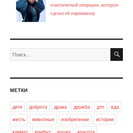
пластической операции, которую
сделал ей парикмахер
ПО
Искать:
МЕТКИ
дети
доброта
драка
дружба
дтп
еда
жесть
животные
изобретение
истории
климат
конфуз
кошка
красота