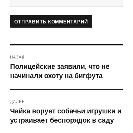
Навигация
НАЗАД
по
Полицейские заявили, что не
Предыдущая
начинали охоту на бигфута
запись:
записям
ДАЛЕЕ
Чайка ворует собачьи игрушки и
Следующая
устраивает беспорядок в саду
запись: