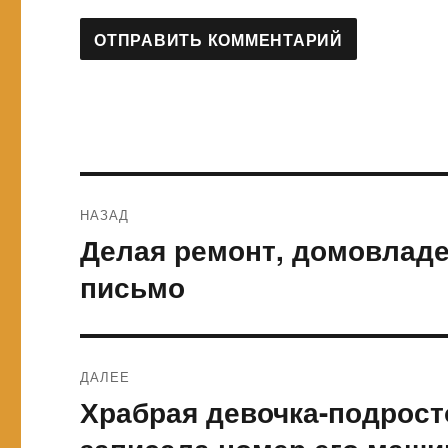
Навигация
НАЗАД
по
Делая ремонт, домовлад
Предыдущая
запись:
записям
письмо
ДАЛЕЕ
Храбрая девочка-подрост
Следующая
запись: