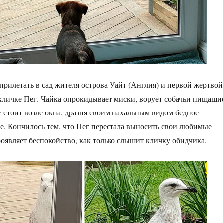
прилетать в сад жителя острова Уайт (Англия) и первой жертвой
 кличке Пег. Чайка опрокидывает миски, ворует собачьи пищащи
 стоит возле окна, дразня своим нахальным видом бедное
. Кончилось тем, что Пег перестала выносить свои любимые
роявляет беспокойство, как только слышит кличку обидчика.