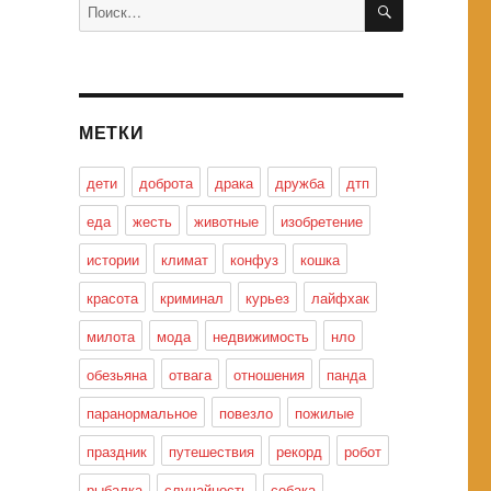
Искать:
МЕТКИ
дети
доброта
драка
дружба
дтп
еда
жесть
животные
изобретение
истории
климат
конфуз
кошка
красота
криминал
курьез
лайфхак
милота
мода
недвижимость
нло
обезьяна
отвага
отношения
панда
паранормальное
повезло
пожилые
праздник
путешествия
рекорд
робот
рыбалка
случайность
собака