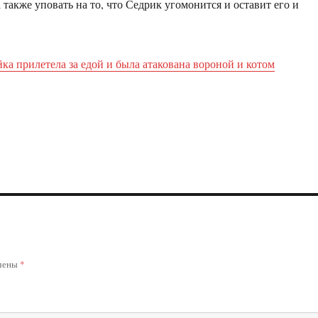
а также уповать на то, что Седрик угомонится и оставит его и
ка прилетела за едой и была атакована вороной и котом
ечены
*