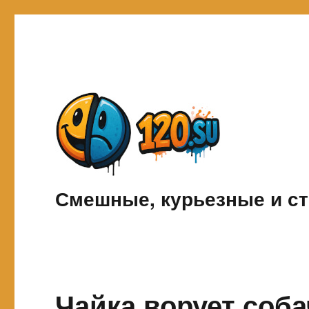
Смешные, курьезные и ст
Чайка ворует соба