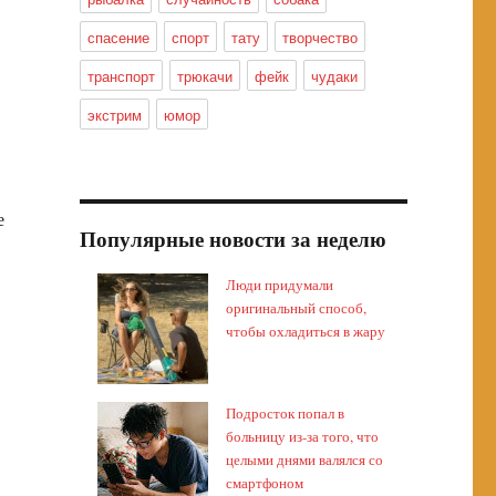
спасение
спорт
тату
творчество
транспорт
трюкачи
фейк
чудаки
экстрим
юмор
е
Популярные новости за неделю
Люди придумали
оригинальный способ,
чтобы охладиться в жару
Подросток попал в
больницу из-за того, что
целыми днями валялся со
смартфоном