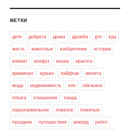
МЕТКИ
дети
доброта
драка
дружба
дтп
еда
жесть
животные
изобретение
истории
климат
конфуз
кошка
красота
криминал
курьез
лайфхак
милота
мода
недвижимость
нло
обезьяна
отвага
отношения
панда
паранормальное
повезло
пожилые
праздник
путешествия
рекорд
робот