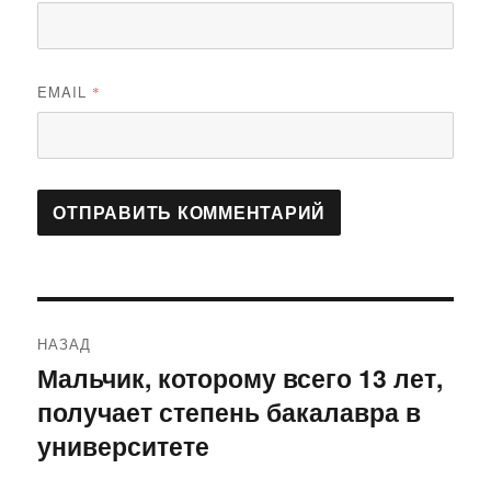
EMAIL
*
Навигация
НАЗАД
по
Мальчик, которому всего 13 лет,
Предыдущая
получает степень бакалавра в
запись:
записям
университете