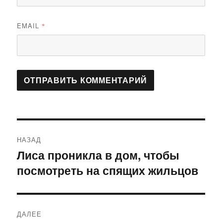
EMAIL
*
Навигация
НАЗАД
по
Лиса проникла в дом, чтобы
Предыдущая
посмотреть на спящих жильцов
запись:
записям
ДАЛЕЕ