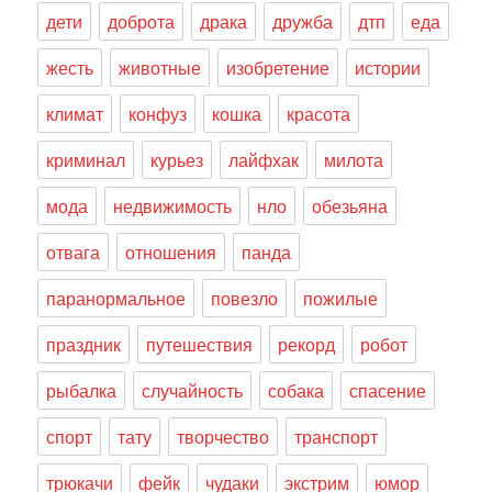
дети
доброта
драка
дружба
дтп
еда
жесть
животные
изобретение
истории
климат
конфуз
кошка
красота
криминал
курьез
лайфхак
милота
мода
недвижимость
нло
обезьяна
отвага
отношения
панда
паранормальное
повезло
пожилые
праздник
путешествия
рекорд
робот
рыбалка
случайность
собака
спасение
спорт
тату
творчество
транспорт
трюкачи
фейк
чудаки
экстрим
юмор