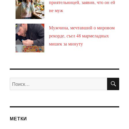
приятельницей, заявив, что он ей
не муж
Мужчина, мечтавший о мировом
рекорде, съел 48 мармеладных
мишек за минуту
ПО
Искать:
МЕТКИ