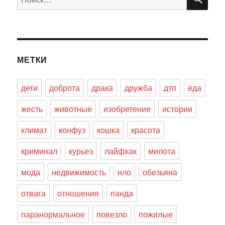
МЕТКИ
дети
доброта
драка
дружба
дтп
еда
жесть
животные
изобретение
истории
климат
конфуз
кошка
красота
криминал
курьез
лайфхак
милота
мода
недвижимость
нло
обезьяна
отвага
отношения
панда
паранормальное
повезло
пожилые