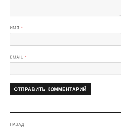
ИМЯ
*
EMAIL
*
Навигация
НАЗАД
по