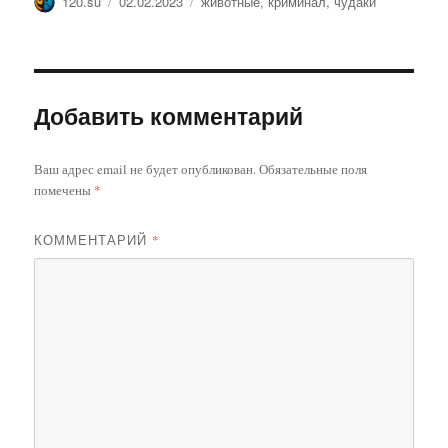
Автор
Опубликовано
Метки
120.su
02.02.2023
животные
,
криминал
,
чудаки
Добавить комментарий
Ваш адрес email не будет опубликован.
Обязательные поля
помечены
*
КОММЕНТАРИЙ
*