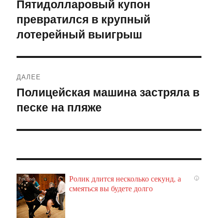
Пятидолларовый купон
Предыдущая
превратился в крупный
запись:
записям
лотерейный выигрыш
ДАЛЕЕ
Полицейская машина застряла в
Следующая
песке на пляже
запись:
Ролик длится несколько секунд, а
i
смеяться вы будете долго