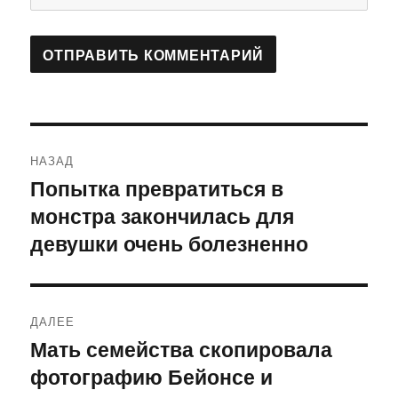
Навигация
НАЗАД
по
Попытка превратиться в
Предыдущая
монстра закончилась для
запись:
записям
девушки очень болезненно
ДАЛЕЕ
Мать семейства скопировала
Следующая
фотографию Бейонсе и
запись: