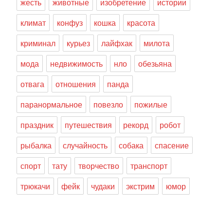
жесть
животные
изобретение
истории
климат
конфуз
кошка
красота
криминал
курьез
лайфхак
милота
мода
недвижимость
нло
обезьяна
отвага
отношения
панда
паранормальное
повезло
пожилые
праздник
путешествия
рекорд
робот
рыбалка
случайность
собака
спасение
спорт
тату
творчество
транспорт
трюкачи
фейк
чудаки
экстрим
юмор