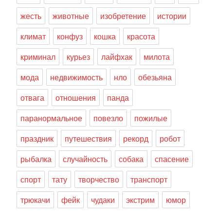
жесть
животные
изобретение
истории
климат
конфуз
кошка
красота
криминал
курьез
лайфхак
милота
мода
недвижимость
нло
обезьяна
отвага
отношения
панда
паранормальное
повезло
пожилые
праздник
путешествия
рекорд
робот
рыбалка
случайность
собака
спасение
спорт
тату
творчество
транспорт
трюкачи
фейк
чудаки
экстрим
юмор