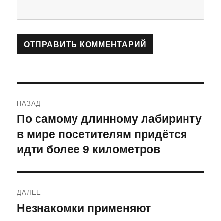
Навигация
НАЗАД
по
По самому длинному лабиринту
Предыдущая
в мире посетителям придётся
запись:
записям
идти более 9 километров
ДАЛЕЕ
Незнакомки применяют
Следующая
запись: