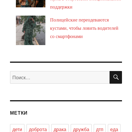
поддержки
Полицейские переодеваются
кустами, чтобы ловить водителей
со смартфонами
ПО
Искать:
МЕТКИ
дети
доброта
драка
дружба
дтп
еда