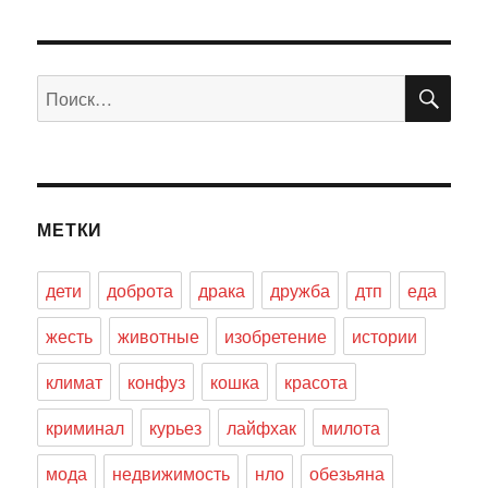
ПО
Искать:
МЕТКИ
дети
доброта
драка
дружба
дтп
еда
жесть
животные
изобретение
истории
климат
конфуз
кошка
красота
криминал
курьез
лайфхак
милота
мода
недвижимость
нло
обезьяна