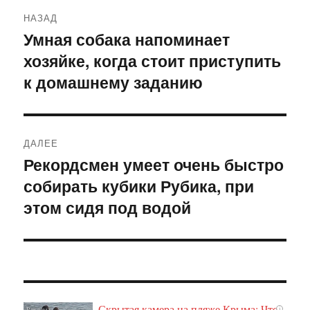
Навигация
НАЗАД
по
Умная собака напоминает
Предыдущая
хозяйке, когда стоит приступить
запись:
записям
к домашнему заданию
ДАЛЕЕ
Рекордсмен умеет очень быстро
Следующая
собирать кубики Рубика, при
запись:
этом сидя под водой
Скрытая камера на пляже Крыма: Что
i